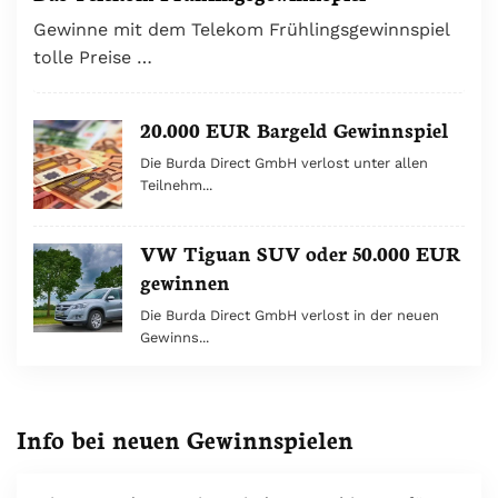
Gewinne mit dem Telekom Frühlingsgewinnspiel
tolle Preise …
20.000 EUR Bargeld Gewinnspiel
Die Burda Direct GmbH verlost unter allen
Teilnehm...
VW Tiguan SUV oder 50.000 EUR
gewinnen
Die Burda Direct GmbH verlost in der neuen
Gewinns...
Info bei neuen Gewinnspielen