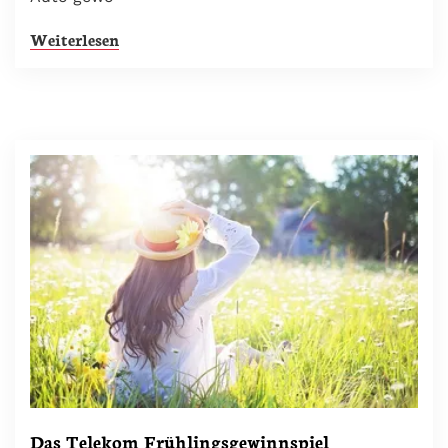
Weiterlesen
Das Telekom Frühlingsgewinnspiel