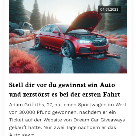
04.01.2023
Stell dir vor du gewinnst ein Auto
und zerstörst es bei der ersten Fahrt
Adam Griffiths, 27, hat einen Sportwagen im Wert
von 30.000 Pfund gewonnen, nachdem er ein
Ticket auf der Website von Dream Car Giveaways
gekauft hatte. Nur zwei Tage nachdem er das
Auto gewo