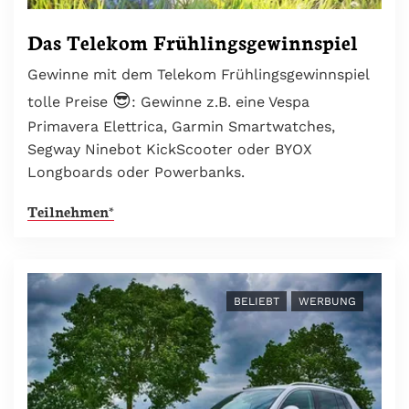
Das Telekom Frühlingsgewinnspiel
Gewinne mit dem Telekom Frühlingsgewinnspiel
😎
tolle Preise
: Gewinne z.B. eine Vespa
Primavera Elettrica, Garmin Smartwatches,
Segway Ninebot KickScooter oder BYOX
Longboards oder Powerbanks.
Teilnehmen*
BELIEBT
WERBUNG