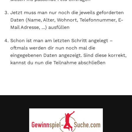
Jetzt muss man nur noch die jeweils geforderten
Daten (Name, Alter, Wohnort, Telefonnummer, E-
Mail Adresse, ...) ausfüllen
Schon ist man am letzten Schritt angelegt –
oftmals werden dir nun noch mal die
eingegebenen Daten angezeigt. Sind diese korrekt,
kannst du nun die Teilnahme abschließen