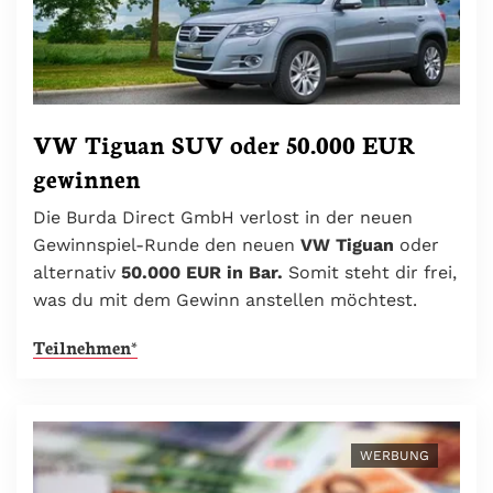
VW Tiguan SUV oder 50.000 EUR
gewinnen
Die Burda Direct GmbH verlost in der neuen
Gewinnspiel-Runde den neuen
VW Tiguan
oder
alternativ
50.000 EUR in Bar.
Somit steht dir frei,
was du mit dem Gewinn anstellen möchtest.
Teilnehmen*
WERBUNG